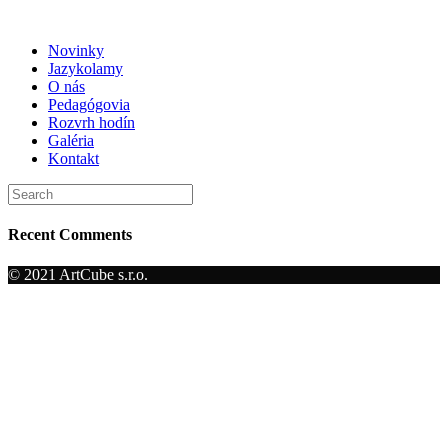
Skip
to
Novinky
content
Jazykolamy
O nás
Pedagógovia
Rozvrh hodín
Galéria
Kontakt
Search
for:
Recent Comments
© 2021 ArtCube s.r.o.